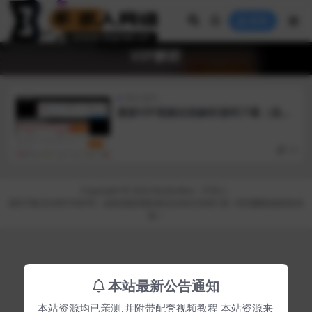
登录
VIP解析
网站源码
最新VIP视频在线解析源码下载（送解
析接口20+）
30
Copyright © 2022
BuQiuRen
- 不求人 -
陕ICP备2024057669号
---如有侵权请联系QQ:66232685 第一时间删除相应的内
容---
本站最新公告通知
本站资源均已亲测,并附带配套视频教程 本站资源来