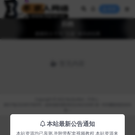
登录
归档
搜索到 0 个与 "主题" 相关的结果
暂无内容
Copyright © 2022
BuQiuRen
- 不求人 -
陕ICP备2024057669号
---如有侵权请联系QQ:66232685 第一时间删除相应的内
容---
本站最新公告通知
本站资源均已亲测,并附带配套视频教程 本站资源来